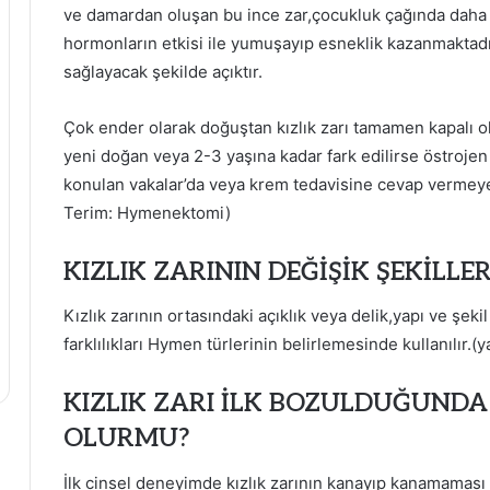
ve damardan oluşan bu ince zar,çocukluk çağında daha s
hormonların etkisi ile yumuşayıp esneklik kazanmaktadır
sağlayacak şekilde açıktır.
Çok ender olarak doğuştan kızlık zarı tamamen kapalı 
yeni doğan veya 2-3 yaşına kadar fark edilirse östrojen
konulan vakalar’da veya krem tedavisine cevap vermeyenl
Terim: Hymenektomi)
KIZLIK ZARININ DEĞİŞİK ŞEKİLLE
Kızlık zarının ortasındaki açıklık veya delik,yapı ve şekil 
farklılıkları Hymen türlerinin belirlemesinde kullanılır.(y
KIZLIK ZARI İLK BOZULDUĞUN
OLURMU?
İlk cinsel deneyimde kızlık zarının kanayıp kanamaması 