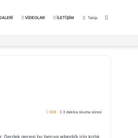
Dış
GALERİ
VİDEOLAR
İLETİŞİM
Takip
görünümü
değiştir
938
3 dakika okuma süresi
r. Gerdek gecesi bu tanrıya adandığı için kızlık