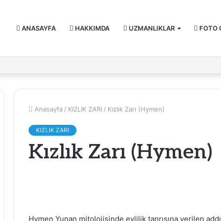
ANASAYFA
HAKKIMDA
UZMANLIKLAR
FOTO 
Anasayfa
/
KIZLIK ZARI
/
Kızlık Zarı (Hymen)
KIZLIK ZARI
Kızlık Zarı (Hymen)
Hymen Yunan mitolojisinde evlilik tanrısına verilen addı