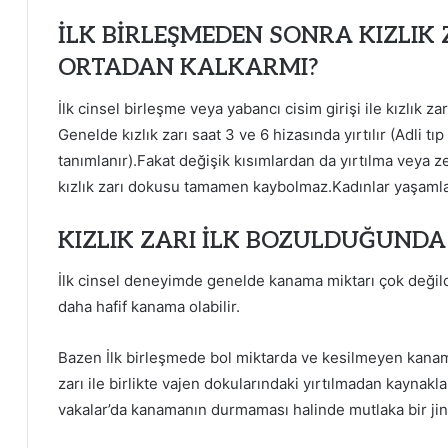
İLK BİRLEŞMEDEN SONRA KIZLI
ORTADAN KALKARMI?
İlk cinsel birleşme veya yabancı cisim girişi ile kızlık za
Genelde kızlık zarı saat 3 ve 6 hizasında yırtılır (Adli tı
tanımlanır).Fakat değişik kısımlardan da yırtılma veya ze
kızlık zarı dokusu tamamen kaybolmaz.Kadınlar yaşamlar
KIZLIK ZARI İLK BOZULDUĞUND
İlk cinsel deneyimde genelde kanama miktarı çok değildi
daha hafif kanama olabilir.
Bazen İlk birleşmede bol miktarda ve kesilmeyen kanam
zarı ile birlikte vajen dokularındaki yırtılmadan kaynaklan
vakalar’da kanamanın durmaması halinde mutlaka bir ji