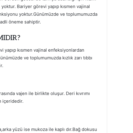
i yoktur. Bariyer görevi yapıp kısmen vajinal
fonksiyonu yoktur.Günümüzde ve toplumumuzda
 adli öneme sahiptir.
MIDIR?
revi yapıp kısmen vajinal enfeksiyonlardan
Günümüzde ve toplumumuzda kızlık zarı tıbbı
r.
asında vajen ile birlikte oluşur. Deri kıvrımı
 içeridedir.
da,arka yüzü ise mukoza ile kaplı dır.Bağ dokusu