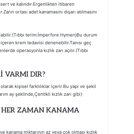
ert ve kalındır.Ergenlikten itibaren
.Zarın ortası adet kanamasını dışarı atılmasını
olabilir.(Tıbbı terim:İmperfore Hymen)Bu durum
 içeren krem tedavisi denenebilir.Tanısı geç
erde operasyonla kızlık zarı açılır.(Tıbbı
Rİ VARMI DIR?
olarak kişisel farklılıklar içerir.Bu yapı ve şekil
arım ay şeklinde,Çentikli kızlık zarı gibi)
DA HER ZAMAN KANAMA
ve kanama miktarının az veya çok olması kızlık