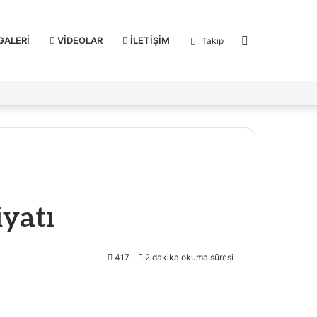
Dış
GALERİ
VİDEOLAR
İLETİŞİM
Takip
görünümü
değiştir
yatı
417
2 dakika okuma süresi