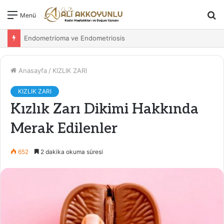
A
Menü
y
Endometrioma ve Endometriosis
...
Anasayfa
/
KIZLIK ZARI
KIZLIK ZARI
Kızlık Zarı Dikimi Hakkında
Merak Edilenler
652
2 dakika okuma süresi