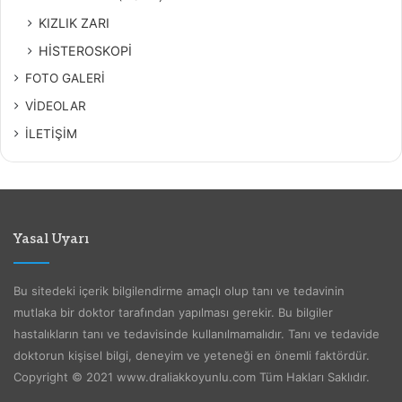
KIZLIK ZARI
HİSTEROSKOPİ
FOTO GALERİ
VİDEOLAR
İLETİŞİM
Yasal Uyarı
Bu sitedeki içerik bilgilendirme amaçlı olup tanı ve tedavinin
mutlaka bir doktor tarafından yapılması gerekir. Bu bilgiler
hastalıkların tanı ve tedavisinde kullanılmamalıdır. Tanı ve tedavide
doktorun kişisel bilgi, deneyim ve yeteneği en önemli faktördür.
Copyright © 2021 www.draliakkoyunlu.com Tüm Hakları Saklıdır.