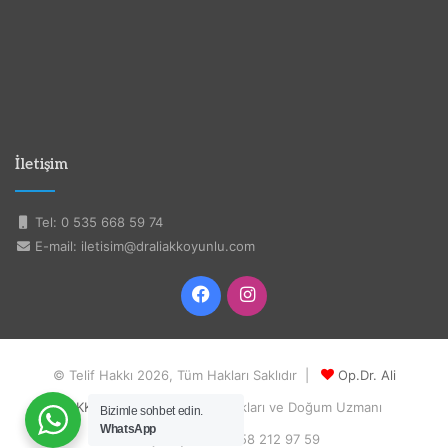
İletişim
Tel: 0 535 668 59 74
E-mail: iletisim@draliakkoyunlu.com
Facebook
Instagram
© Telif Hakkı 2026, Tüm Hakları Saklıdır |
Op.Dr. Ali
AKKOYUNLU
| Kadın Hastalıkları ve Doğum Uzmanı
Bizimle sohbet edin.
WhatsApp
İletişim için
0 358 212 97 59