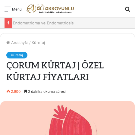
A
Menü
y
Endometrioma ve Endometriosis
...
Anasayfa
/
Küretaj
Küretaj
ÇORUM KÜRTAJ | ÖZEL
KÜRTAJ FİYATLARI
2.900
2 dakika okuma süresi