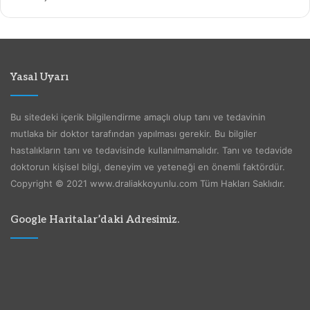
Yasal Uyarı
Bu sitedeki içerik bilgilendirme amaçlı olup tanı ve tedavinin
mutlaka bir doktor tarafından yapılması gerekir. Bu bilgiler
hastalıkların tanı ve tedavisinde kullanılmamalıdır. Tanı ve tedavide
doktorun kişisel bilgi, deneyim ve yeteneği en önemli faktördür.
Copyright © 2021 www.draliakkoyunlu.com Tüm Hakları Saklıdır.
Google Haritalar’daki Adresimiz.